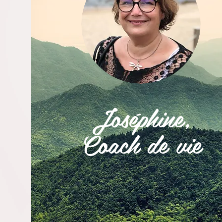
José
phine,
Coach de vie