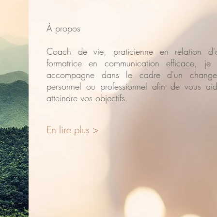
À propos
Coach de vie, praticienne en relation d'
formatrice en communication efficace, je
accompagne dans le cadre d'un change
personnel ou professionnel afin de vous ai
atteindre vos objectifs.
En lire plus >