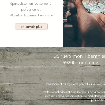
épanouissement personnel et
professionnel.
--Possible également en Visio--
En savoir plus
35 rue Simon Tiberghie
59200 Tourcoing
Conformément au règlement général sur la protecti
Professionnel adhérent à un médiateur de la consom
médiateur de la consommation. Le médiateur peut
patrimoine