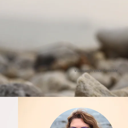
en atteignant vos
objectifs."
Visioconférence Possible