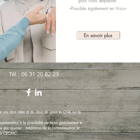
pour vous dépasser.
--Possible également en Visio--
En savoir plus
Tél : 06 31 20 82 23
vos don- nées et du droit de saisir la CNIL sur la
ommateur à la possibilité de saisir gratuitement le
u par courrier : médiation de la consommation et
r la CECMC.