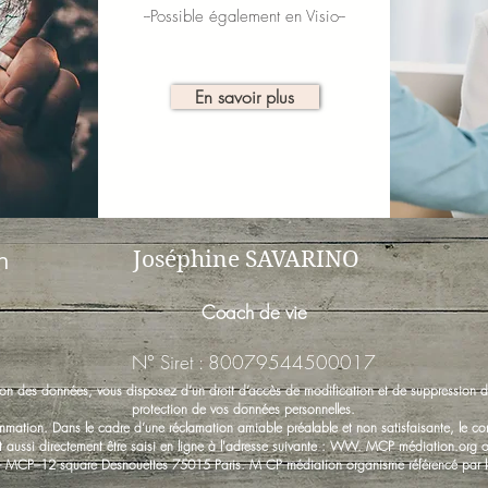
--Possible également en Visio--
En savoir plus
n
Joséphine SAVARINO
Coach de vie
N° Siret : 80079544500017
on des données, vous disposez d’un droit d’accès de modification et de suppression de 
protection de vos données personnelles.
mation. Dans le cadre d’une réclamation amiable préalable et non satisfaisante, le cons
 aussi directement être saisi en ligne à l'adresse suivante : WW. MCP médiation.org o
– MCP–12 square Desnouettes 75015 Paris. M CP médiation organisme référencé pa