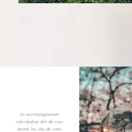
Coaching
individuel
Un accompagnement
individualisé afin de vous
donner les clés de votre