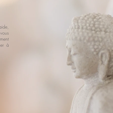
aide,
 vous
ment
der à